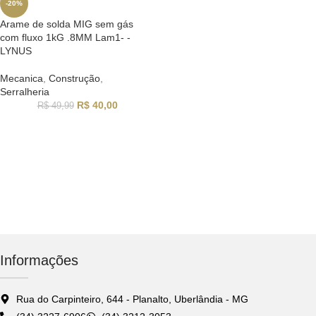
-20%
Arame de solda MIG sem gás
com fluxo 1kG .8MM Lam1- -
LYNUS
Mecanica
,
Construção
,
Serralheria
R$
40,00
R$
49,99
Informações
Rua do Carpinteiro, 644 - Planalto, Uberlândia - MG