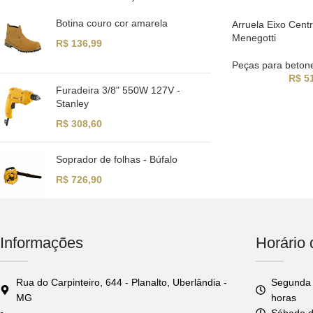
Botina couro cor amarela
Arruela Eixo Cent
Menegotti
R$
136,99
Peças para betone
R$
51
Furadeira 3/8" 550W 127V -
Stanley
R$
308,60
Soprador de folhas - Búfalo
R$
726,90
Informações
Horário
Rua do Carpinteiro, 644 - Planalto, Uberlândia -
Segunda 
MG
horas