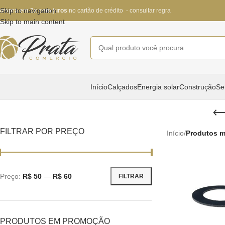
Skip to navigation
ompra em 3x sem juros
no cartão de crédito - consultar regra
Skip to main content
Início
Calçados
Energia solar
Construção
Se
FILTRAR POR PREÇO
Início
/
Produtos m
Preço:
R$ 50
—
R$ 60
FILTRAR
PRODUTOS EM PROMOÇÃO