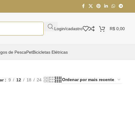
Login/cadastro
R$
0,00
igos de Pesca
Pet
Bicicletas Elétricas
ar
9
12
18
24