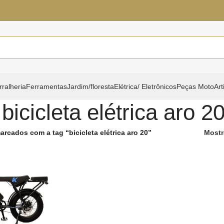
rralheria
Ferramentas
Jardim/floresta
Elétrica/ Eletrônicos
Peças Moto
Art
bicicleta elétrica aro 2
rcados com a tag “bicicleta elétrica aro 20”
Mostr