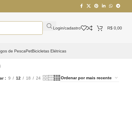
Login/cadastro
R$
0,00
igos de Pesca
Pet
Bicicletas Elétricas
0
ar
9
12
18
24