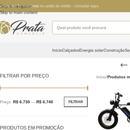
Skip to navigation
ompra em 3x sem juros
no cartão de crédito - consultar regra
Skip to main content
Início
Calçados
Energia solar
Construção
Se
FILTRAR POR PREÇO
Início
/
Produtos ma
Preço:
R$ 6.730
—
R$ 6.740
FILTRAR
PRODUTOS EM PROMOÇÃO