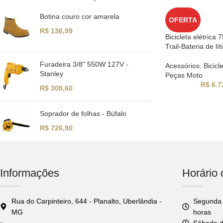
Botina couro cor amarela
OFERTA
R$
136,99
Bicicleta elétrica
Trail-Bateria de l
Furadeira 3/8" 550W 127V -
Acessórios
,
Bicicl
Stanley
Peças Moto
R$
6.7
R$
308,60
Soprador de folhas - Búfalo
R$
726,90
Informações
Horário
Rua do Carpinteiro, 644 - Planalto, Uberlândia -
Segunda 
MG
horas