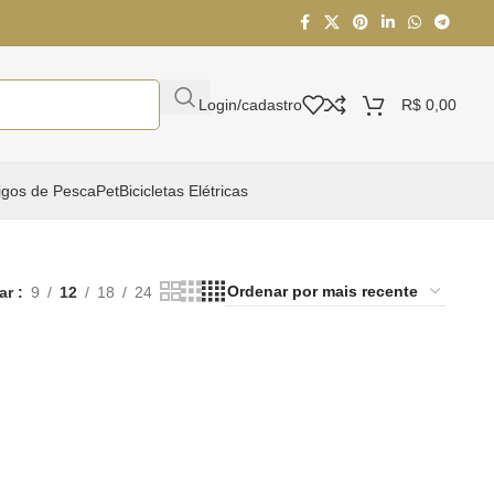
Login/cadastro
R$
0,00
igos de Pesca
Pet
Bicicletas Elétricas
ar
9
12
18
24