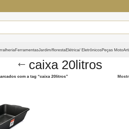
rralheria
Ferramentas
Jardim/floresta
Elétrica/ Eletrônicos
Peças Moto
Art
caixa 20litros
arcados com a tag “caixa 20litros”
Mostr