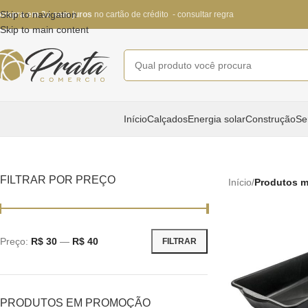
Skip to navigation
ompra em 3x sem juros
no cartão de crédito - consultar regra
Skip to main content
Início
Calçados
Energia solar
Construção
Se
FILTRAR POR PREÇO
Início
/
Produtos m
Preço:
R$ 30
—
R$ 40
FILTRAR
PRODUTOS EM PROMOÇÃO