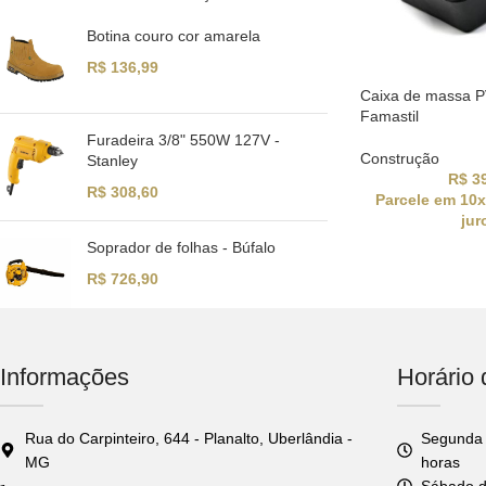
Botina couro cor amarela
R$
136,99
Caixa de massa 
Famastil
Furadeira 3/8" 550W 127V -
Construção
Stanley
R$
39
R$
308,60
Parcele em 10
jur
Soprador de folhas - Búfalo
R$
726,90
Informações
Horário
Rua do Carpinteiro, 644 - Planalto, Uberlândia -
Segunda 
MG
horas