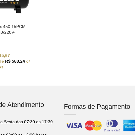
ex 450 15PCM
10/220V-
15,67
 de
R$
583,24
c/
os
 de Atendimento
Formas de Pagamento
a Sexta das 07:30 as 17:30