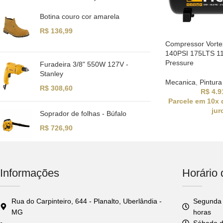
Botina couro cor amarela
R$
136,99
Compressor Vort
140PSI 175LTS 1
Pressure
Furadeira 3/8" 550W 127V -
Stanley
Mecanica
,
Pintura
R$
308,60
R$
4.9
Parcele em 10x
jur
Soprador de folhas - Búfalo
R$
726,90
Informações
Horário
Rua do Carpinteiro, 644 - Planalto, Uberlândia -
Segunda 
MG
horas