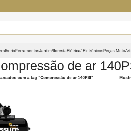
rralheria
Ferramentas
Jardim/floresta
Elétrica/ Eletrônicos
Peças Moto
Art
ompressão de ar 140P
arcados com a tag “Compressão de ar 140PSI”
Mostr