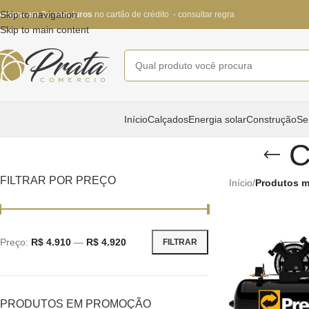
Skip to navigation
ompra em 3x sem juros
no cartão de crédito - consultar regra
Skip to main content
Início
Calçados
Energia solar
Construção
Se
C
FILTRAR POR PREÇO
Início
/
Produtos m
Preço:
R$ 4.910
—
R$ 4.920
FILTRAR
PRODUTOS EM PROMOÇÃO