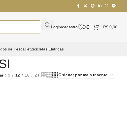
Login/cadastro
R$
0,00
igos de Pesca
Pet
Bicicletas Elétricas
SI
ar
9
12
18
24