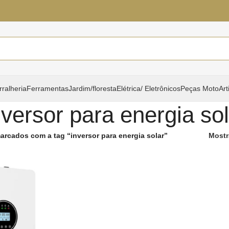
rralheria
Ferramentas
Jardim/floresta
Elétrica/ Eletrônicos
Peças Moto
Art
nversor para energia so
arcados com a tag “inversor para energia solar”
Mostr