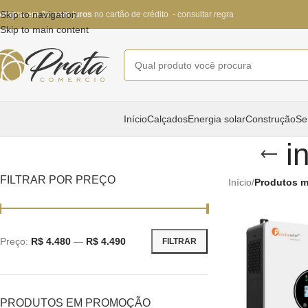
Skip to navigation
ompra em 3x sem juros
no cartão de crédito - consultar regra
Skip to main content
Início
Calçados
Energia solar
Construção
Se
i
FILTRAR POR PREÇO
Início
/
Produtos m
Preço:
R$ 4.480
—
R$ 4.490
FILTRAR
PRODUTOS EM PROMOÇÃO