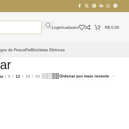
Login/cadastro
R$
0,00
igos de Pesca
Pet
Bicicletas Elétricas
lar
ar
9
12
18
24