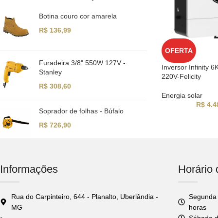
Botina couro cor amarela
R$
136,99
OFERTA
Furadeira 3/8" 550W 127V -
Inversor Infinity
Stanley
220V-Felicity
R$
308,60
Energia solar
R$
4.4
Soprador de folhas - Búfalo
R$
726,90
Informações
Horário
Rua do Carpinteiro, 644 - Planalto, Uberlândia -
Segunda 
MG
horas