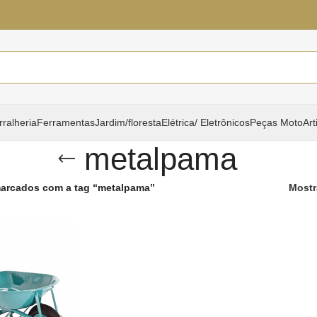
rralheria
Ferramentas
Jardim/floresta
Elétrica/ Eletrônicos
Peças Moto
Art
metalpama
arcados com a tag “metalpama”
Mostr