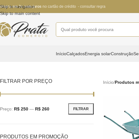
Skip to navigation
ompra em 3x sem juros
no cartão de crédito - consultar regra
Skip to main content
Início
Calçados
Energia solar
Construção
Se
FILTRAR POR PREÇO
Início
/
Produtos m
Preço:
R$ 250
—
R$ 260
FILTRAR
PRODUTOS EM PROMOÇÃO