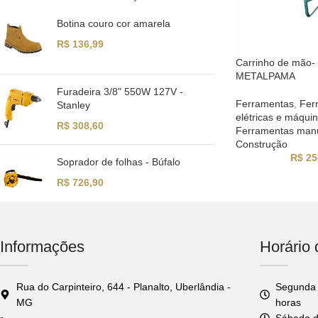
Botina couro cor amarela
R$
136,99
Carrinho de mão-
METALPAMA
Furadeira 3/8" 550W 127V -
Ferramentas
,
Fer
Stanley
elétricas e máqui
R$
308,60
Ferramentas man
Construção
R$
25
Soprador de folhas - Búfalo
R$
726,90
Informações
Horário
Rua do Carpinteiro, 644 - Planalto, Uberlândia -
Segunda 
MG
horas