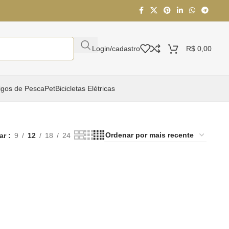
Login/cadastro
R$
0,00
igos de Pesca
Pet
Bicicletas Elétricas
ar
9
12
18
24