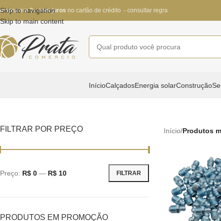
Skip to navigation
ompra em 3x sem juros
no cartão de crédito - consultar regra
Skip to main content
Início
Calçados
Energia solar
Construção
Se
FILTRAR POR PREÇO
Início
/
Produtos m
Preço:
R$ 0
—
R$ 10
FILTRAR
PRODUTOS EM PROMOÇÃO