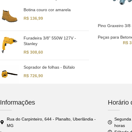
Botina couro cor amarela
R$
136,99
Pino Graxeiro 3/
Peças para Beton
Furadeira 3/8" 550W 127V -
R$
3
Stanley
R$
308,60
Soprador de folhas - Búfalo
R$
726,90
Informações
Horário
Rua do Carpinteiro, 644 - Planalto, Uberlândia -
Segunda 
MG
horas