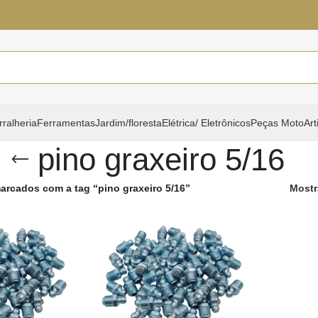
rralheria
Ferramentas
Jardim/floresta
Elétrica/ Eletrônicos
Peças Moto
Art
pino graxeiro 5/16
arcados com a tag “pino graxeiro 5/16”
Mostr