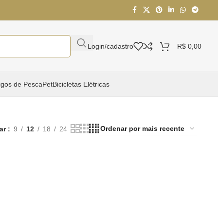
Login/cadastro
R$
0,00
igos de Pesca
Pet
Bicicletas Elétricas
ar
9
12
18
24