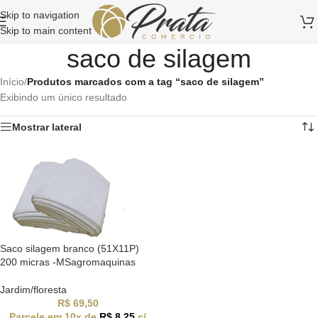
Skip to navigation
Skip to main content
saco de silagem
Início
/
Produtos marcados com a tag “saco de silagem”
Exibindo um único resultado
Mostrar lateral
Saco silagem branco (51X11P)
200 micras -MSagromaquinas
Jardim/floresta
R$
69,50
Parcele em 10x de
R$
8,25
c/