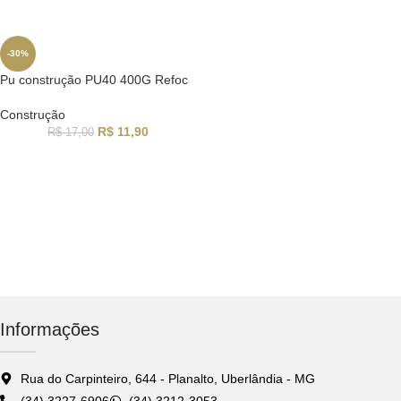
-30%
Pu construção PU40 400G Refoc
Construção
R$
11,90
R$
17,00
Informações
Rua do Carpinteiro, 644 - Planalto, Uberlândia - MG
(34) 3227-6906
(34) 3212-3053