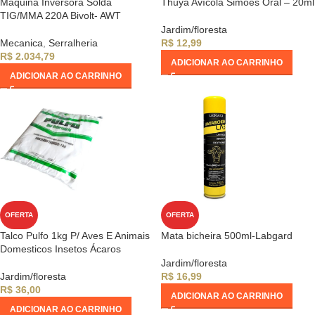
Maquina Inversora Solda
Thuya Avícola Simões Oral – 20ml
TIG/MMA 220A Bivolt- AWT
Jardim/floresta
Mecanica
,
Serralheria
R$
12,99
R$
2.034,79
ADICIONAR AO CARRINHO
ADICIONAR AO CARRINHO
OFERTA
OFERTA
Talco Pulfo 1kg P/ Aves E Animais
Mata bicheira 500ml-Labgard
Domesticos Insetos Ácaros
Jardim/floresta
Jardim/floresta
R$
16,99
R$
36,00
ADICIONAR AO CARRINHO
ADICIONAR AO CARRINHO