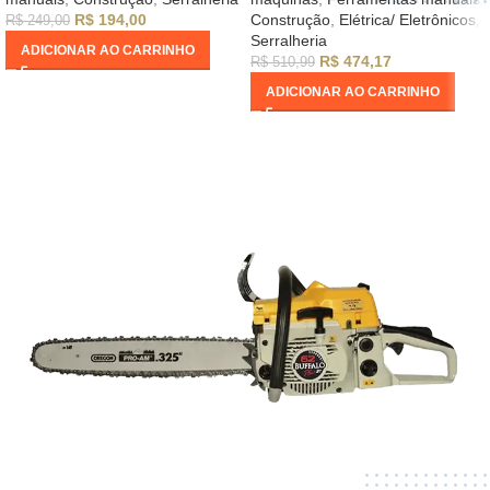
R$
194,00
Construção
,
Elétrica/ Eletrônicos
,
R$
249,00
Serralheria
ADICIONAR AO CARRINHO
R$
474,17
R$
510,99
ADICIONAR AO CARRINHO