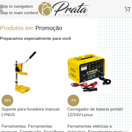
Skip to navigation
Skip to main content
Produtos em
Promoção
Preparamos especialmente para você
-22%
-7%
Suporte para furadeira manual-
Carregador de bateria portátil
LYNUS
12/24V-Lynus
Ferramentas
,
Ferramentas
Ferramentas elétricas e
manuais
,
Construção
,
Serralheria
máquinas
,
Ferramentas manuais
,