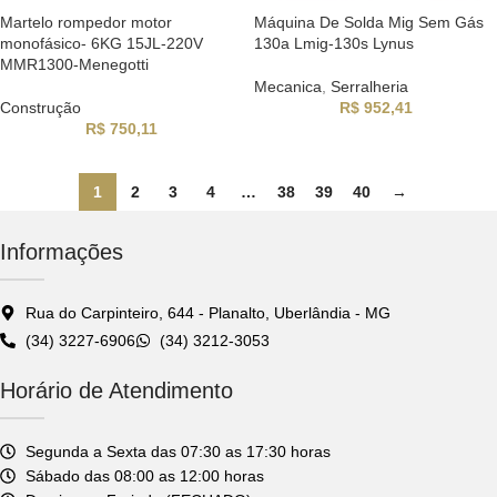
Martelo rompedor motor
Máquina De Solda Mig Sem Gás
monofásico- 6KG 15JL-220V
130a Lmig-130s Lynus
MMR1300-Menegotti
Mecanica
,
Serralheria
Construção
R$
952,41
R$
750,11
1
2
3
4
…
38
39
40
→
Informações
Rua do Carpinteiro, 644 - Planalto, Uberlândia - MG
(34) 3227-6906
(34) 3212-3053
Horário de Atendimento
Segunda a Sexta das 07:30 as 17:30 horas
Sábado das 08:00 as 12:00 horas