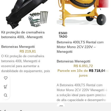
Kit proteção de cremalheira
ESGO
betoneira 400L -Menegotti
TADO
Betoneira 400LTS Rental com
Betoneiras Menegotti
Motor Mono 2CV 220V –
R$
219,81
Menegotti
O Kit proteção de cremalheira
Betoneiras Menegotti
betoneira 400L Menegotti é
R$
6.051,72
essencial para aumentar a
Parcele em 10x de
R$
718,04
c/
durabilidade do equipamento, pois
juros
protege a engrenagem contra
sujeira, impactos e desgaste
A Betoneira 400LTS Rental com
prematuro, garantindo mais
Motor Mono 2CV 220V Menegotti é
segurança e eficiência no uso diário.
a solução ideal para quem precisa
de alta capacidade e desempenho
na mistura de concreto, aliando
praticidade e eficiência para obras e