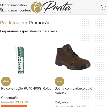
Skip to navigation
Skip to main content
Produtos em
Promoção
Preparamos especialmente para você
-30%
-4%
Pu construção PU40 400G Refoc
Botina com cadarço café –
Nobuck
Construção
R$
11,90
Calçados
R$
17,00
R$
115,99