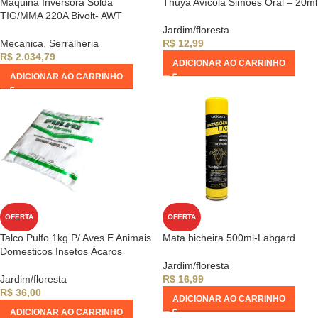
Maquina Inversora Solda
Thuya Avícola Simões Oral – 20ml
TIG/MMA 220A Bivolt- AWT
Jardim/floresta
Mecanica
,
Serralheria
R$
12,99
R$
2.034,79
ADICIONAR AO CARRINHO
ADICIONAR AO CARRINHO
OFERTA
OFERTA
Talco Pulfo 1kg P/ Aves E Animais
Mata bicheira 500ml-Labgard
Domesticos Insetos Ácaros
Jardim/floresta
Jardim/floresta
R$
16,99
R$
36,00
ADICIONAR AO CARRINHO
ADICIONAR AO CARRINHO