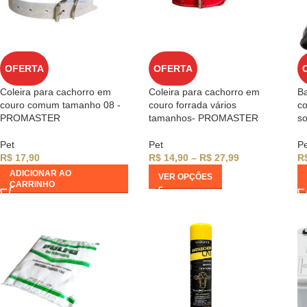
OFERTA
OFERTA
Coleira para cachorro em
Coleira para cachorro em
Ba
couro comum tamanho 08 -
couro forrada vários
co
PROMASTER
tamanhos- PROMASTER
so
Pet
Pet
Pe
R$
17,90
R$
14,90
–
R$
27,99
R
ADICIONAR AO
VER OPÇÕES
CARRINHO