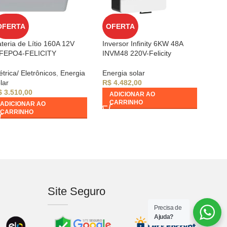
OFERTA
OFERTA
teria de Lítio 160A 12V
Inversor Infinity 6KW 48A
IFEPO4-FELICITY
INVM48 220V-Felicity
étrica/ Eletrônicos
,
Energia
Energia solar
lar
R$
4.482,00
$
3.510,00
ADICIONAR AO
CARRINHO
ADICIONAR AO
CARRINHO
Site Seguro
Precisa de
Ajuda?