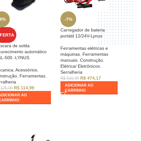
-8%
-7%
-22%
Carregador de bateria
Suport
FERTA
portátil 12/24V-Lynus
manua
scara de solda
Ferramentas elétricas e
Ferra
curecimento automático
máquinas
,
Ferramentas
manua
L-500 -LYNUS
manuais
,
Construção
,
Serral
Elétrica/ Eletrônicos
,
R$
249
canica
,
Acessórios
,
Serralheria
ADIC
nstrução
,
Ferramentas
,
R$
474,17
R$
510,99
CAR
ralheria
ADICIONAR AO
R$
114,99
125,00
CARRINHO
ADICIONAR AO
CARRINHO