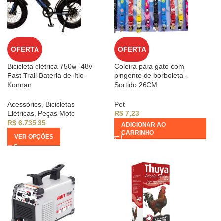
OFERTA
OFERTA
Bicicleta elétrica 750w -48v-
Coleira para gato com
Fast Trail-Bateria de lítio-
pingente de borboleta -
Konnan
Sortido 26CM
Acessórios
,
Bicicletas
Pet
Elétricas
,
Peças Moto
R$
7,23
R$
6.735,35
ADICIONAR AO
CARRINHO
VER OPÇÕES