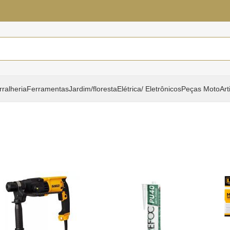
rralheria
Ferramentas
Jardim/floresta
Elétrica/ Eletrônicos
Peças Moto
Art