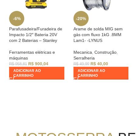
-6%
-20%
Parafusadeira/Furadeira de
Arame de solda MIG sem
Impacto 1/2″ Bateria 20V
gás com fluxo 1kG .8MM
com 2 Baterias – Stanley
Lam1- -LYNUS
Ferramentas elétricas e
Mecanica
,
Construção
,
máquinas
Serralheria
R$
900,04
R$
40,00
R$
958,81
R$
49,99
ADICIONAR AO
ADICIONAR AO
CARRINHO
CARRINHO