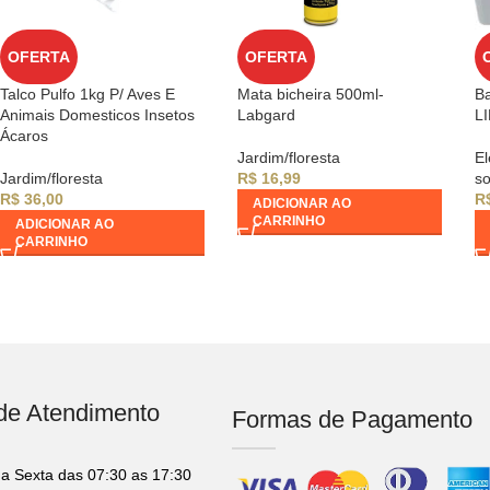
OFERTA
OFERTA
Talco Pulfo 1kg P/ Aves E
Mata bicheira 500ml-
Ba
Animais Domesticos Insetos
Labgard
L
Ácaros
Jardim/floresta
El
Jardim/floresta
R$
16,99
so
R$
36,00
R
ADICIONAR AO
CARRINHO
ADICIONAR AO
CARRINHO
 de Atendimento
Formas de Pagamento
a Sexta das 07:30 as 17:30