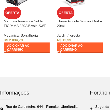
OFERTA
OFERTA
Maquina Inversora Solda
Thuya Avícola Simões Oral –
TIG/MMA 220A Bivolt- AWT
20ml
Mecanica
,
Serralheria
Jardim/floresta
R$
2.034,79
R$
12,99
ADICIONAR AO
ADICIONAR AO
CARRINHO
CARRINHO
Informações
Horário
Rua do Carpinteiro, 644 - Planalto, Uberlândia -
Segunda 