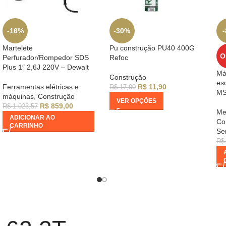
-16%
-30%
Martelete
Pu construção PU40 400G
O
Perfurador/Rompedor SDS
Refoc
Plus 1″ 2,6J 220V – Dewalt
Má
Construção
es
Ferramentas elétricas e
R$
11,90
R$
17,00
MS
máquinas
,
Construção
VER OPÇÕES
R$
859,00
R$
1.023,57
Me
ADICIONAR AO
Co
CARRINHO
Ser
R$