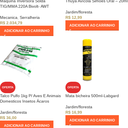
Maquina Inversora Solda
Thuya Avícola Simões Oral – 20ml
TIG/MMA 220A Bivolt- AWT
Jardim/floresta
Mecanica
,
Serralheria
R$
12,99
R$
2.034,79
ADICIONAR AO CARRINHO
ADICIONAR AO CARRINHO
OFERTA
OFERTA
Talco Pulfo 1kg P/ Aves E Animais
Mata bicheira 500ml-Labgard
Domesticos Insetos Ácaros
Jardim/floresta
Jardim/floresta
R$
16,99
R$
36,00
ADICIONAR AO CARRINHO
ADICIONAR AO CARRINHO