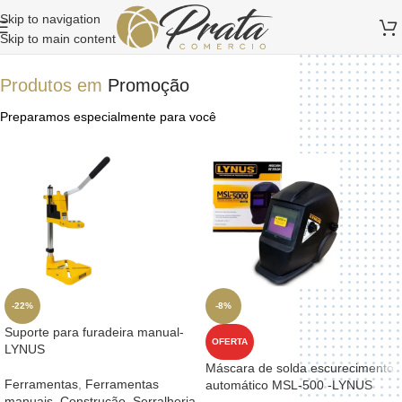
Skip to navigation
Skip to main content
Produtos em
Promoção
Preparamos especialmente para você
-22%
-8%
Suporte para furadeira manual-
OFERTA
LYNUS
Máscara de solda escurecimento
Ferramentas
,
Ferramentas
automático MSL-500 -LYNUS
manuais
,
Construção
,
Serralheria