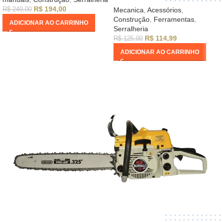
R$
194,00
R$
249,00
Mecanica
,
Acessórios
,
Construção
,
Ferramentas
,
ADICIONAR AO CARRINHO
Serralheria
R$
114,99
R$
125,00
ADICIONAR AO CARRINHO