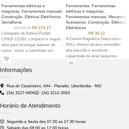
Ferramentas elétricas e
Ferramentas
,
Ferramentas
máquinas
,
Ferramentas manuais
,
elétricas e máquinas
,
Construção
,
Elétrica/ Eletrônicos
,
Ferramentas manuais
,
Mecanica
,
Serralheria
Acessórios
,
Construção
,
Elétrica/
R$
474,17
Eletrônicos
R$
510,99
R$
36,12
Carregador de Bateria Portátil
A Caneta Magnética Telescópica
LYNUS 12/24V, compacto e seguro,
NOLL oferece alcance estendido,
ideal para recarregar baterias de
alta precisão e excelente
carros, motos e caminhões em
capacidade de atrair pequenos
qualquer lugar. Fácil de usar, com
objetos metálicos. Ideal para uso
proteção contra sobrecarga e curto-
profissional e doméstico.
circuito, garantindo eficiência e
Informações
prolongando a vida útil da bateria.
Rua do Carpinteiro, 644 - Planalto, Uberlândia - MG
(34) 3227-6906
(34) 3212-3053
Horário de Atendimento
Segunda a Sexta das 07:30 as 17:30 horas
Sábado das 08:00 as 12:00 horas