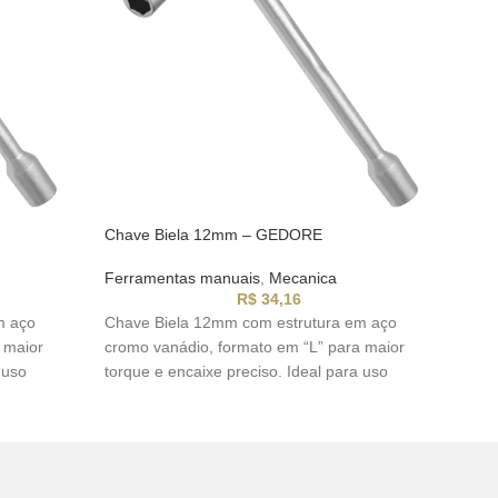
Chave Biela 12mm – GEDORE
Cha
Ferramentas manuais
,
Mecanica
Fer
R$
34,16
m aço
Chave Biela 12mm com estrutura em aço
Chav
 maior
cromo vanádio, formato em “L” para maior
crom
 uso
torque e encaixe preciso. Ideal para uso
torq
profissional e industrial.
profi