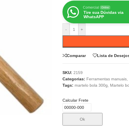
Comercial
Online
Tire sua Dúvidas via
WhatsAPP
-
+
Comparar
Lista de Desejo
SKU:
2159
Categorias:
Ferramentas manuais
,
Tags:
martelo bola 300g
,
Martelo bo
Calcular Frete
Ok