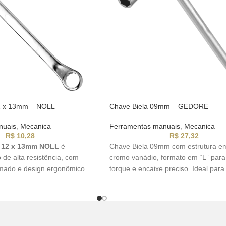
12 x 13mm – NOLL
Chave Biela 09mm – GEDORE
nuais
,
Mecanica
Ferramentas manuais
,
Mecanica
R$
10,28
R$
27,32
a 12 x 13mm NOLL
é
Chave Biela 09mm com estrutura e
 de alta resistência, com
cromo vanádio, formato em “L” para
ado e design ergonômico.
torque e encaixe preciso. Ideal para
as, mecânicas e indústrias.
profissional e industrial.