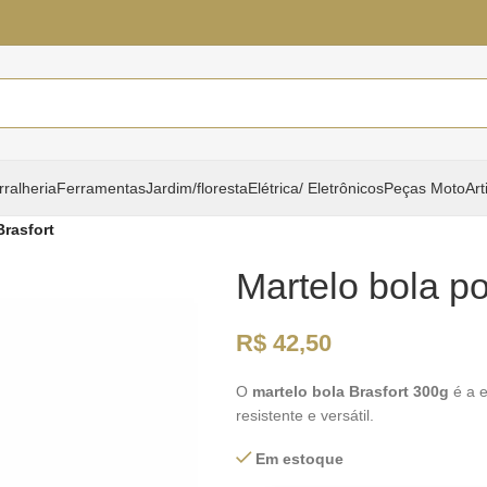
rralheria
Ferramentas
Jardim/floresta
Elétrica/ Eletrônicos
Peças Moto
Art
Brasfort
Martelo bola po
R$
42,50
O
martelo bola Brasfort 300g
é a e
resistente e versátil.
Em estoque