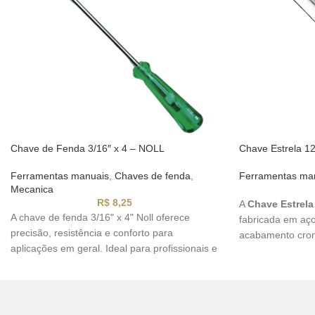
Chave de Fenda 3/16″ x 4 – NOLL
Chave Estrela 
Ferramentas manuais
,
Chaves de fenda
,
Ferramentas ma
Mecanica
R$
8,25
A
Chave Estrel
A chave de fenda 3/16" x 4" Noll oferece
fabricada em aço
precisão, resistência e conforto para
acabamento crom
aplicações em geral. Ideal para profissionais e
Ideal para oficin
uso doméstico.