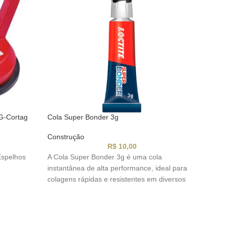
G-Cortag
Cola Super Bonder 3g
Cola
Construção
Con
R$
10,00
Espelhos
A Cola Super Bonder 3g é uma cola
A Co
instantânea de alta performance, ideal para
cola
colagens rápidas e resistentes em diversos
perf
materiais como plástico, borracha, metal e
ader
rtar peças
cerâmica.
freq