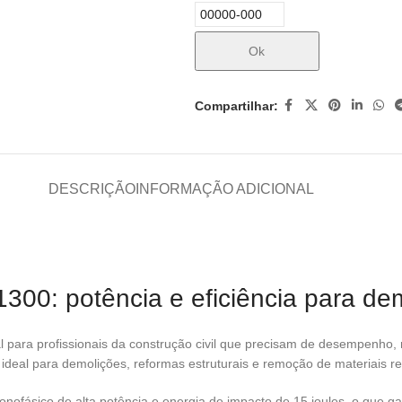
Ok
Compartilhar:
DESCRIÇÃO
INFORMAÇÃO ADICIONAL
00: potência e eficiência para de
a profissionais da construção civil que precisam de desempenho, res
ideal para demolições, reformas estruturais e remoção de materiais re
fásico de alta potência e energia de impacto de 15 joules, o que g