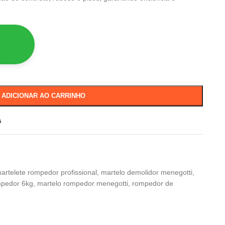
ADICIONAR AO CARRINHO
s
artelete rompedor profissional
,
martelo demolidor menegotti
,
mpedor 6kg
,
martelo rompedor menegotti
,
rompedor de