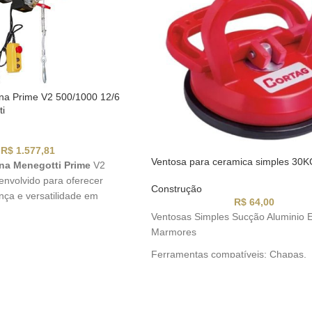
na Prime V2 500/1000 12/6
i
R$
1.577,81
Ventosa para ceramica simples 30K
na Menegotti Prime
V2
envolvido para oferecer
Construção
nça e versatilidade em
R$
64,00
amento.
Ventosas Simples Sucção Aluminio 
Marmores
Ferramentas compatíveis: Chapas,
espelhos,etc.Imdicada para transpo
planas lisas: vidros, portas.