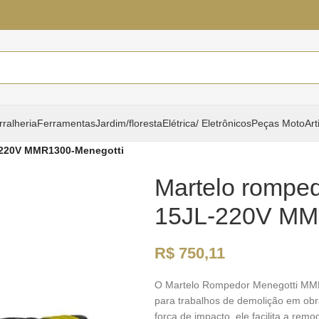
rralheria
Ferramentas
Jardim/floresta
Elétrica/ Eletrônicos
Peças Moto
Art
-220V MMR1300-Menegotti
Martelo rompe
15JL-220V MM
R$
750,11
O Martelo Rompedor Menegotti MMR
para trabalhos de demolição em ob
força de impacto, ele facilita a remo