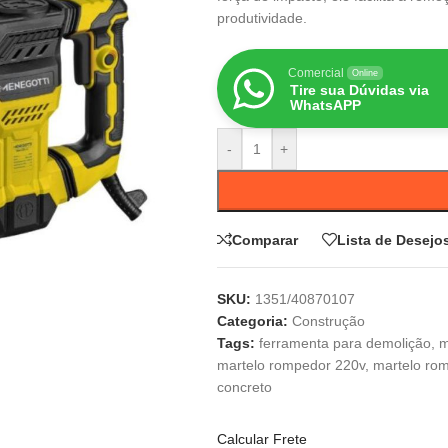
produtividade.
Comercial
Online
Tire sua Dúvidas via
WhatsAPP
-
+
Comparar
Lista de Desejo
SKU:
1351/40870107
Categoria:
Construção
Tags:
ferramenta para demolição
,
m
martelo rompedor 220v
,
martelo ro
concreto
Calcular Frete