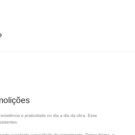
molições
istência e praticidade no dia a dia da obra. Esse
sistentes.
arante excelente capacidade de rompimento. Dessa forma, o