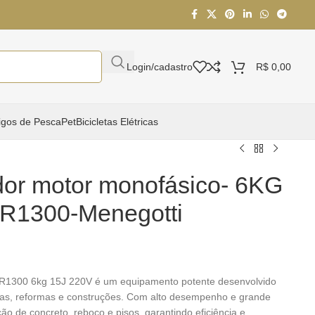
Login/cadastro
R$
0,00
igos de Pesca
Pet
Bicicletas Elétricas
dor motor monofásico- 6KG
R1300-Menegotti
1300 6kg 15J 220V é um equipamento potente desenvolvido
ras, reformas e construções. Com alto desempenho e grande
ção de concreto, reboco e pisos, garantindo eficiência e