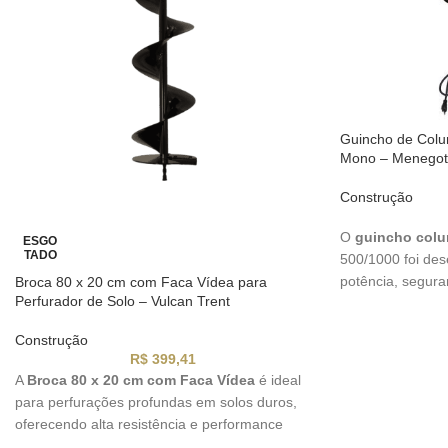
Guincho de Colu
Mono – Menegott
Construção
O
guincho colu
ESGO
TADO
500/1000 foi des
potência, segura
Broca 80 x 20 cm com Faca Vídea para
Perfurador de Solo – Vulcan Trent
operações de iç
Construção
R$
399,41
A
Broca 80 x 20 cm com Faca Vídea
é ideal
para perfurações profundas em solos duros,
oferecendo alta resistência e performance
para trabalhos agrícolas, construção e