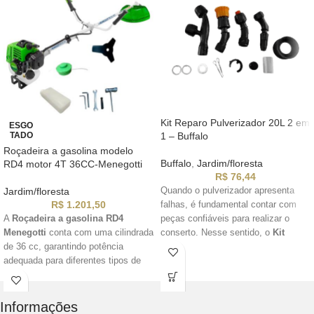
Kit Reparo Pulverizador 20L 2 em
ESGO
TADO
1 – Buffalo
Roçadeira a gasolina modelo
Buffalo
,
Jardim/floresta
RD4 motor 4T 36CC-Menegotti
R$
76,44
Jardim/floresta
Quando o pulverizador apresenta
R$
1.201,50
falhas, é fundamental contar com
A
Roçadeira a gasolina RD4
peças confiáveis para realizar o
Menegotti
conta com uma cilindrada
conserto. Nesse sentido, o
Kit
de 36 cc, garantindo potência
reparo pulverizador Buffalo 20L 2
adequada para diferentes tipos de
em 1
oferece uma solução prática,
corte. Além disso, possui um tanque
econômica e eficaz. Com ele, você
de combustível com capacidade de
restaura o funcionamento do
600 mL, o que oferece uma boa
equipamento de forma rápida e
Informações