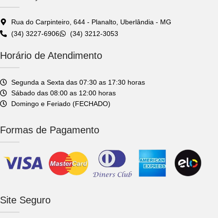
autonomia para trabalhos contínuos.
segura, evitando interrupções nas
O tanque de óleo também tem
suas atividades diárias.
capacidade de 600 mL, facilitando a
Rua do Carpinteiro, 644 - Planalto, Uberlândia - MG
lubrificação do motor e garantindo
(34) 3227-6906
(34) 3212-3053
sua durabilidade e bom desempenho
ao longo do tempo.
Horário de Atendimento
Segunda a Sexta das 07:30 as 17:30 horas
Sábado das 08:00 as 12:00 horas
Domingo e Feriado (FECHADO)
Formas de Pagamento
Site Seguro