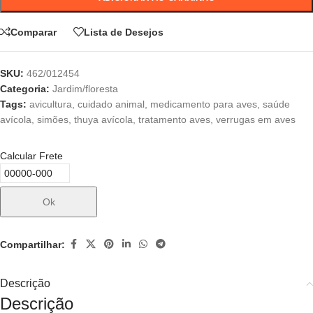
Comparar
Lista de Desejos
SKU:
462/012454
Categoria:
Jardim/floresta
Tags:
avicultura
,
cuidado animal
,
medicamento para aves
,
saúde
avícola
,
simões
,
thuya avícola
,
tratamento aves
,
verrugas em aves
Calcular Frete
Ok
Compartilhar:
Descrição
Descrição