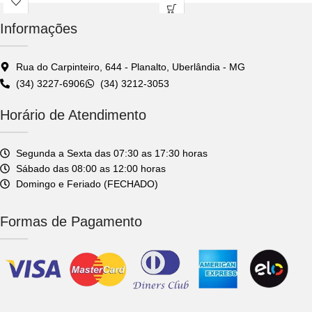
quem exige alto desempenho no
aplicações que exigem força e
campo ou na oficina.
durabilidade no campo.
Informações
Rua do Carpinteiro, 644 - Planalto, Uberlândia - MG
(34) 3227-6906
(34) 3212-3053
Horário de Atendimento
Segunda a Sexta das 07:30 as 17:30 horas
Sábado das 08:00 as 12:00 horas
Domingo e Feriado (FECHADO)
Formas de Pagamento