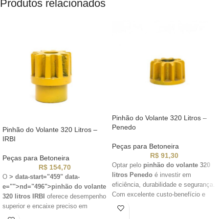
Produtos relacionados
Pinhão do Volante 320 Litros –
Penedo
Pinhão do Volante 320 Litros –
IRBI
Peças para Betoneira
R$
91,30
Peças para Betoneira
Optar pelo
pinhão do volante 320
R$
154,70
litros Penedo
é investir em
O
> data-start="459" data-
eficiência, durabilidade e segurança.
e="">nd="496">pinhão do volante
Com excelente custo-benefício e
320 litros IRBI
oferece desempenho
respaldo técnico da marca, essa
superior e encaixe preciso em
peça se mostra indispensável para
motores estacionários. Ideal para