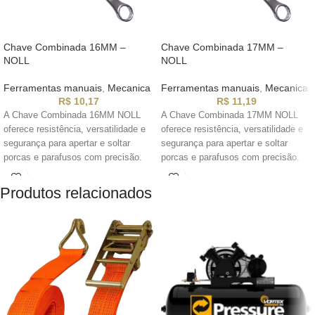
Chave Combinada 16MM –
Chave Combinada 17MM –
NOLL
NOLL
Ferramentas manuais
,
Mecanica
Ferramentas manuais
,
Mecanica
R$
10,17
R$
11,19
A Chave Combinada 16MM NOLL
A Chave Combinada 17MM NOLL
oferece resistência, versatilidade e
oferece resistência, versatilidade e
segurança para apertar e soltar
segurança para apertar e soltar
porcas e parafusos com precisão.
porcas e parafusos com precisão.
Ideal para uso profissional e
Ideal para uso profissional e
doméstico.
doméstico.
Produtos relacionados