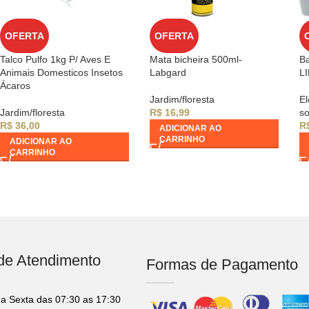
OFERTA
OFERTA
Talco Pulfo 1kg P/ Aves E
Mata bicheira 500ml-
Ba
Animais Domesticos Insetos
Labgard
L
Ácaros
Jardim/floresta
El
Jardim/floresta
R$
16,99
so
R$
36,00
R
ADICIONAR AO
CARRINHO
ADICIONAR AO
CARRINHO
 de Atendimento
Formas de Pagamento
a Sexta das 07:30 as 17:30