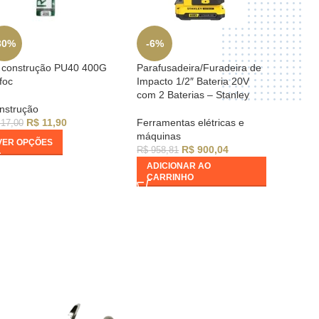
30%
-6%
-20%
 construção PU40 400G
Parafusadeira/Furadeira de
Arame
foc
Impacto 1/2″ Bateria 20V
gás co
com 2 Baterias – Stanley
Lam1-
nstrução
R$
11,90
Ferramentas elétricas e
Mecan
17,00
máquinas
Serral
VER OPÇÕES
R$
900,04
R$
958,81
R$
49,
ADICIONAR AO
ADIC
CARRINHO
CAR