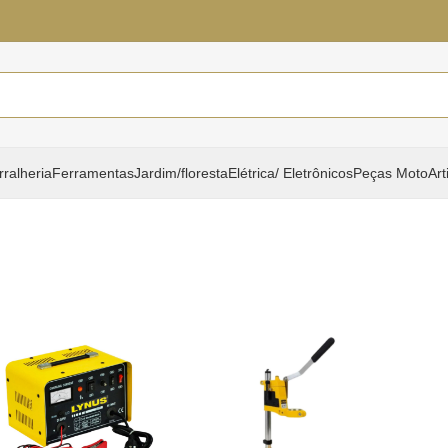
rralheria
Ferramentas
Jardim/floresta
Elétrica/ Eletrônicos
Peças Moto
Art