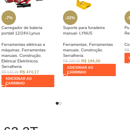
-7%
-22%
-
Carregador de bateria
Suporte para furadeira
Pu
portátil 12/24V-Lynus
manual- LYNUS
Re
Ferramentas elétricas e
Ferramentas
,
Ferramentas
Co
máquinas
,
Ferramentas
manuais
,
Construção
,
R$
manuais
,
Construção
,
Serralheria
Elétrica/ Eletrônicos
,
R$
194,00
R$
249,00
Serralheria
ADICIONAR AO
R$
474,17
R$
510,99
CARRINHO
ADICIONAR AO
CARRINHO