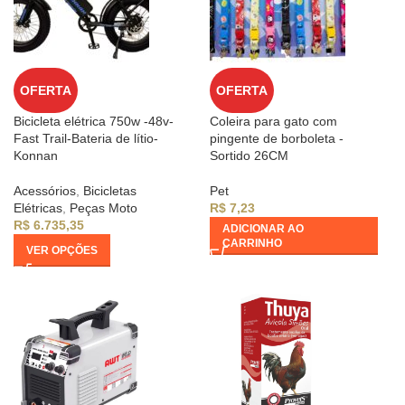
OFERTA
OFERTA
Bicicleta elétrica 750w -48v-
Coleira para gato com
Fast Trail-Bateria de lítio-
pingente de borboleta -
Konnan
Sortido 26CM
Acessórios
,
Bicicletas
Pet
Elétricas
,
Peças Moto
R$
7,23
R$
6.735,35
ADICIONAR AO
CARRINHO
VER OPÇÕES