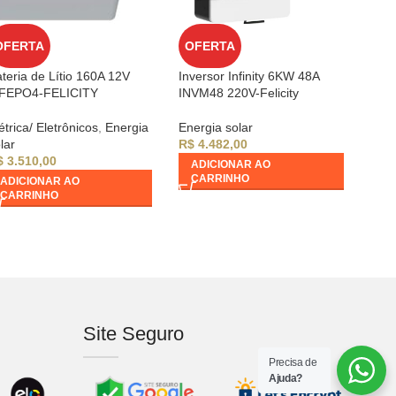
OFERTA
OFERTA
teria de Lítio 160A 12V
Inversor Infinity 6KW 48A
IFEPO4-FELICITY
INVM48 220V-Felicity
étrica/ Eletrônicos
,
Energia
Energia solar
lar
R$
4.482,00
$
3.510,00
ADICIONAR AO
CARRINHO
ADICIONAR AO
CARRINHO
Site Seguro
Precisa de
Ajuda?