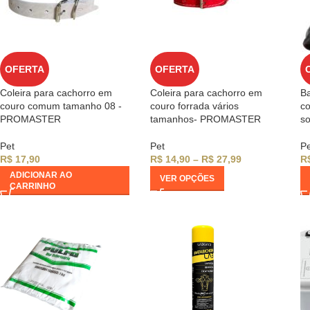
OFERTA
OFERTA
Coleira para cachorro em
Coleira para cachorro em
Ba
couro comum tamanho 08 -
couro forrada vários
co
PROMASTER
tamanhos- PROMASTER
so
Pet
Pet
Pe
R$
17,90
R$
14,90
–
R$
27,99
R
ADICIONAR AO
VER OPÇÕES
CARRINHO