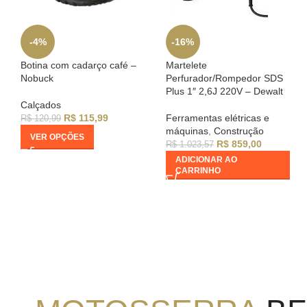
-4%
-16%
Botina com cadarço café –
Martelete
Nobuck
Perfurador/Rompedor SDS
Plus 1″ 2,6J 220V – Dewalt
Calçados
R$
115,99
Ferramentas elétricas e
R$
120,99
máquinas
,
Construção
VER OPÇÕES
R$
859,00
R$
1.023,57
ADICIONAR AO
CARRINHO