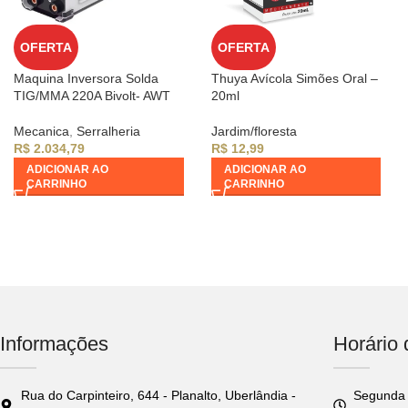
OFERTA
OFERTA
Maquina Inversora Solda
Thuya Avícola Simões Oral –
TIG/MMA 220A Bivolt- AWT
20ml
Mecanica
,
Serralheria
Jardim/floresta
R$
2.034,79
R$
12,99
ADICIONAR AO
ADICIONAR AO
CARRINHO
CARRINHO
Informações
Horário
Rua do Carpinteiro, 644 - Planalto, Uberlândia -
Segunda 